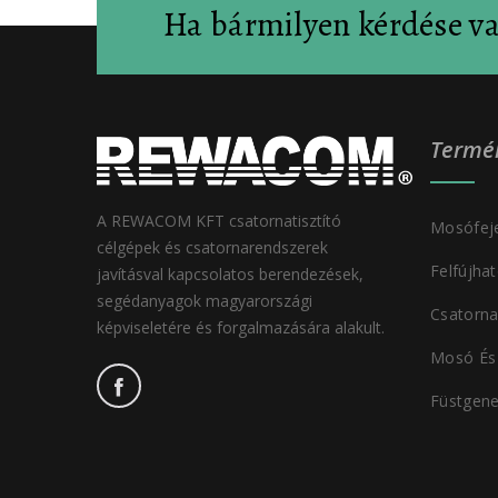
Ha bármilyen kérdése v
Termé
A REWACOM KFT csatornatisztító
Mosófej
célgépek és csatornarendszerek
Felfújha
javításval kapcsolatos berendezések,
segédanyagok magyarországi
Csatorna
képviseletére és forgalmazására alakult.
Mosó És
Füstgene