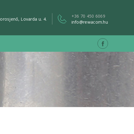
+36 70 450 6069
borosjenő, Lovarda u. 4.
info@rewacom.hu