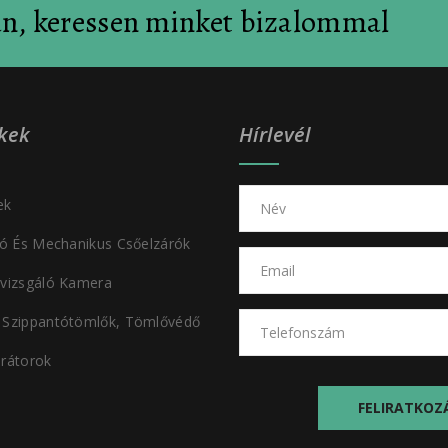
an, keressen minket bizalommal
kek
Hírlevél
ek
tó És Mechanikus Csőelzárók
vizsgáló Kamera
 Szippantótömlők, Tömlővédő
rátorok
FELIRATKOZ