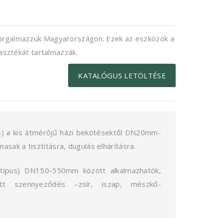
orgalmazzuk Magyarországon. Ezek az eszközök a
asztékát tartalmazzák.
KATALÓGUS LETÖLTÉSE
pus) a kis átmérőjű házi bekötésektől DN20mm-
sak a tisztításra, dugulás elhárításra.
típus) DN150-550mm között alkalmazhatók,
dott szennyeződés –zsír, iszap, mészkő-