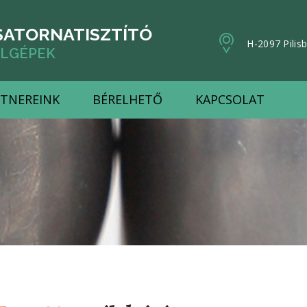
SATORNATISZTÍTÓ
H-2097 Pilis
LGÉPEK
TNEREINK
BÉRELHETŐ
KAPCSOLAT