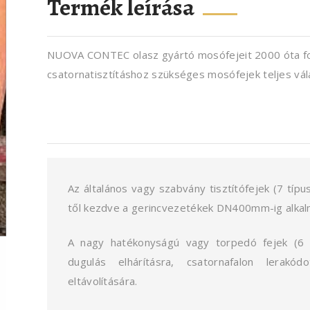
Termék leírása
NUOVA CONTEC olasz gyártó mosófejeit 2000 óta f
csatornatisztításhoz szükséges mosófejek teljes vál
Az általános vagy szabvány tisztítófejek (7 tí
től kezdve a gerincvezetékek DN400mm-ig alkalma
A nagy hatékonyságú vagy torpedó fejek (6 
dugulás elhárításra, csatornafalon lerakó
eltávolítására.