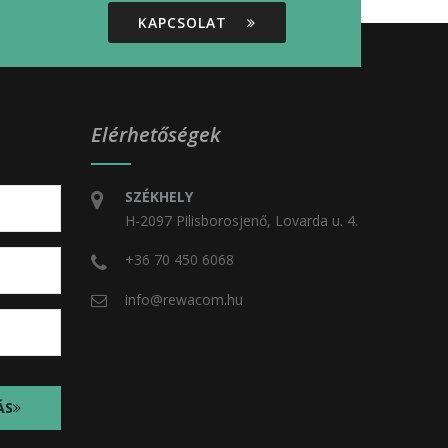
KAPCSOLAT
Elérhetőségek
SZÉKHELY
H-2097 Pilisborosjenő, Lovarda u. 4.
+36 70 450 6068
info@rewacom.hu
ÁS