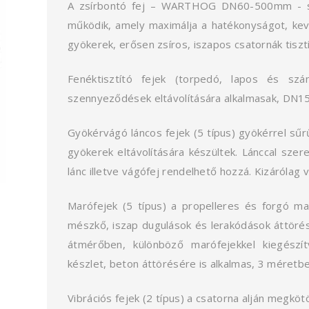
A zsírbontó fej – WARTHOG DN60-500mm - spec
működik, amely maximálja a hatékonyságot, keve
gyökerek, erősen zsíros, iszapos csatornák tiszt
Fenéktisztító fejek (torpedó, lapos és szá
szennyeződések eltávolítására alkalmasak, DN
Gyökérvágó láncos fejek (5 típus) gyökérrel sűrű
gyökerek eltávolítására készültek. Lánccal szer
lánc illetve vágófej rendelhető hozzá. Kizárólag 
Marófejek (5 típus) a propelleres és forgó m
mészkő, iszap dugulások és lerakódások áttöré
átmérőben, különböző marófejekkel kiegészí
készlet, beton áttörésére is alkalmas, 3 méretbe
Vibrációs fejek (2 típus) a csatorna alján megkö