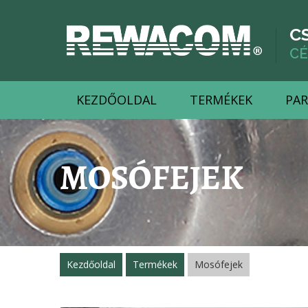
C
CÉ
KEZDŐOLDAL
TERMÉKEK
PAR
MOSÓFEJEK
Kezdőoldal
Termékek
Mosófejek