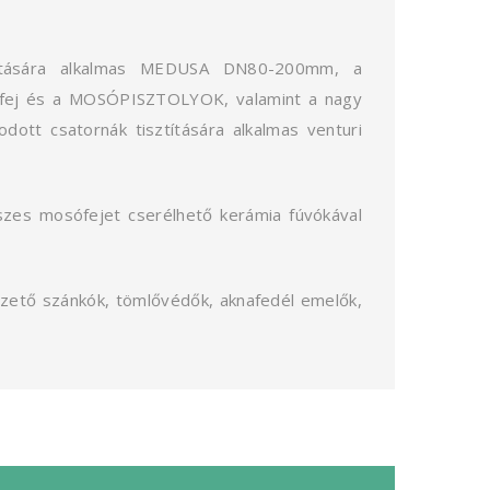
títására alkalmas MEDUSA DN80-200mm, a
ófej és a MOSÓPISZTOLYOK, valamint a nagy
ott csatornák tisztítására alkalmas venturi
szes mosófejet cserélhető kerámia fúvókával
zető szánkók, tömlővédők, aknafedél emelők,