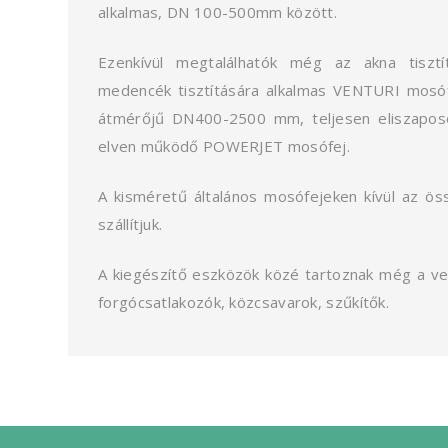
alkalmas, DN 100-500mm között.
Ezenkívül megtalálhatók még az akna tisz
medencék tisztítására alkalmas VENTURI mos
átmérőjű DN400-2500 mm, teljesen eliszaposod
elven működő POWERJET mosófej.
A kisméretű általános mosófejeken kívül az ös
szállítjuk.
A kiegészítő eszközök közé tartoznak még a ve
forgócsatlakozók, közcsavarok, szűkítők.