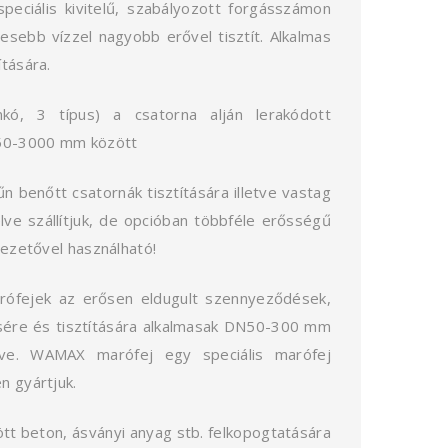
iális kivitelű, szabályozott forgásszámon
sebb vízzel nagyobb erővel tisztít. Alkalmas
ítására.
nkó, 3 típus) a csatorna alján lerakódott
150-3000 mm között
n benőtt csatornák tisztítására illetve vastag
elve szállítjuk, de opcióban többféle erősségű
vezetővel használható!
arófejek az erősen eldugult szennyeződések,
sére és tisztítására alkalmasak DN50-300 mm
tve. WAMAX marófej egy speciális marófej
n gyártjuk.
tött beton, ásványi anyag stb. felkopogtatására