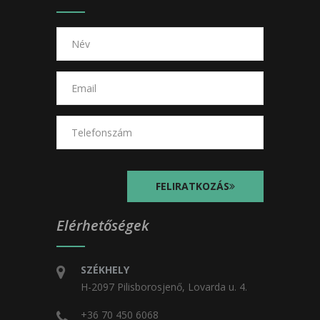
FELIRATKOZÁS
Elérhetőségek
SZÉKHELY
H-2097 Pilisborosjenő, Lovarda u. 4.
+36 70 450 6068