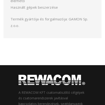
elérhető
Használt gépek beszerzése
Termék gyártója és forgalmazója: GAMON Sp.
z.o.o.
A REWACOM KFT csatornatisztító célgépek
és csatornarendszerek javításval
kapcsolatos berendezések, segédanyagok