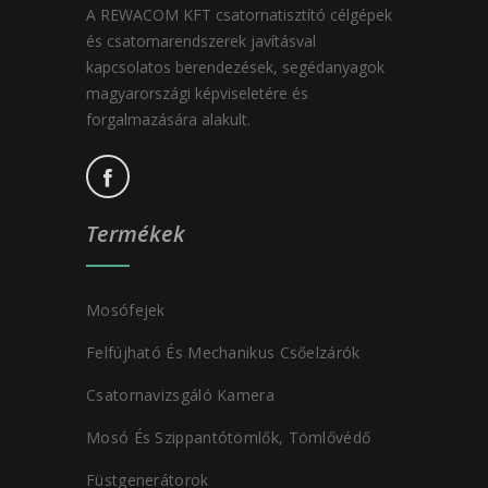
A REWACOM KFT csatornatisztító célgépek
és csatornarendszerek javításval
kapcsolatos berendezések, segédanyagok
magyarországi képviseletére és
forgalmazására alakult.
Termékek
Mosófejek
Felfújható És Mechanikus Csőelzárók
Csatornavizsgáló Kamera
Mosó És Szippantótömlők, Tömlővédő
Füstgenerátorok