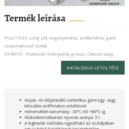
Termék leírása
PILOTFLEX Long Life nagynyomású, acélbetétes gumi
csatornamosó tömlő.
GYÁRTÓ : Pratissoli (Interpump group), Olaszország.
KATALÓGUS LETÖLTÉSE
Kopás- és időjárásálló szintetikus gumi egy- vagy
kétszálas acélfonatos erősítéssel.
Hőmérséklet-tartomány: -30°C-tól +80°C-ig.
Működési/robbanási nyomás aránya: 3:1.
A legkisebb súrlódási együttható az osztályában
egy új belső kialakításnak köszönhetően,